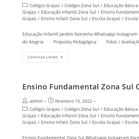
do
publicado:
Categoria
Colégio Grajaú
/
Colégio Zona Sul
/
Educação Básica
post:
do
Grajaú
/
Educação Infantil Zona Sul
/
Ensino Fundament
post:
Grajaú
/
Ensino Infatil Zona Sul
/
Escola Grajaú
/
Escola
Educação Infantil Jardim Noronha Whatsapp Instagr
de Alegria Proposta Pedagógica Fotos / Avaliaçõ
Educação
Continue Lendo
Infantil
Jardim
Noronha
Zona
Sul
Cantinho
Ensino Fundamental Zona Sul C
De
Alegria
Autor
Post
admin
fevereiro 15, 2022
do
publicado:
Categoria
Colégio Grajaú
/
Colégio Zona Sul
/
Educação Básica
post:
do
Grajaú
/
Educação Infantil Zona Sul
/
Ensino Fundament
post:
Grajaú
/
Ensino Infatil Zona Sul
/
Escola Grajaú
/
Escola
Ensino Fundamental Zona Sul Whatsapp Instagram Fa