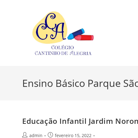
Ir
para
o
conteúdo
Ensino Básico Parque Sã
Educação Infantil Jardim Noro
Autor
Post
admin
fevereiro 15, 2022