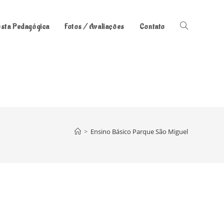
sta Pedagógica
Fotos / Avaliações
Contato
Alternar
pesquisa
do
>
Ensino Básico Parque São Miguel
site