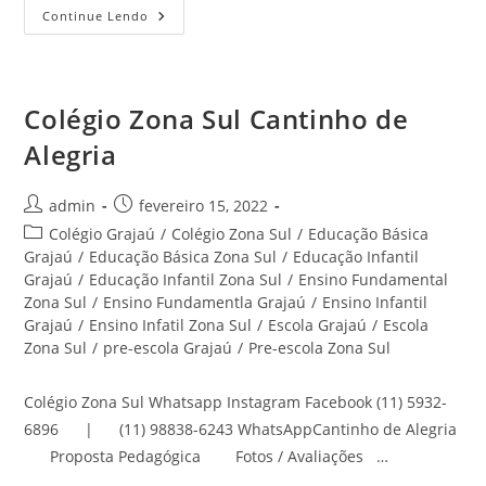
Educação
Continue Lendo
Infantil
Jardim
Noronha
Zona
Sul
Cantinho
Colégio Zona Sul Cantinho de
De
Alegria
Alegria
Autor
Post
admin
fevereiro 15, 2022
do
publicado:
Categoria
Colégio Grajaú
/
Colégio Zona Sul
/
Educação Básica
post:
do
Grajaú
/
Educação Básica Zona Sul
/
Educação Infantil
post:
Grajaú
/
Educação Infantil Zona Sul
/
Ensino Fundamental
Zona Sul
/
Ensino Fundamentla Grajaú
/
Ensino Infantil
Grajaú
/
Ensino Infatil Zona Sul
/
Escola Grajaú
/
Escola
Zona Sul
/
pre-escola Grajaú
/
Pre-escola Zona Sul
Colégio Zona Sul Whatsapp Instagram Facebook (11) 5932-
6896 | (11) 98838-6243 WhatsAppCantinho de Alegria
Proposta Pedagógica Fotos / Avaliações …