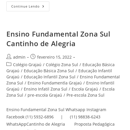
Colégio
Continue Lendo
Zona
Sul
Cantinho
De
Alegria
Ensino Fundamental Zona Sul
Cantinho de Alegria
Autor
Post
admin
fevereiro 15, 2022
do
publicado:
Categoria
Colégio Grajaú
/
Colégio Zona Sul
/
Educação Básica
post:
do
Grajaú
/
Educação Básica Zona Sul
/
Educação Infantil
post:
Grajaú
/
Educação Infantil Zona Sul
/
Ensino Fundamental
Zona Sul
/
Ensino Fundamentla Grajaú
/
Ensino Infantil
Grajaú
/
Ensino Infatil Zona Sul
/
Escola Grajaú
/
Escola
Zona Sul
/
pre-escola Grajaú
/
Pre-escola Zona Sul
Ensino Fundamental Zona Sul Whatsapp Instagram
Facebook (11) 5932-6896 | (11) 98838-6243
WhatsAppCantinho de Alegria Proposta Pedagógica