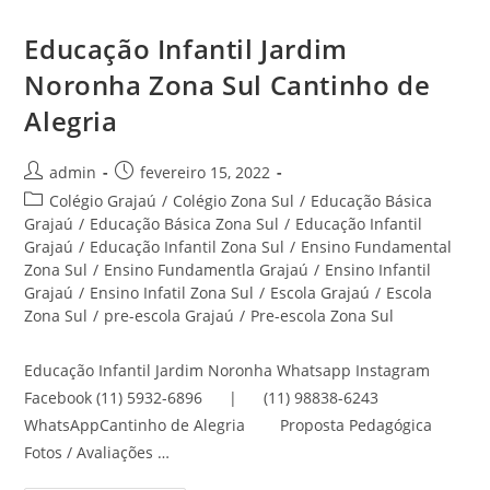
Educação Infantil Jardim
Noronha Zona Sul Cantinho de
Alegria
Autor
Post
admin
fevereiro 15, 2022
do
publicado:
Categoria
Colégio Grajaú
/
Colégio Zona Sul
/
Educação Básica
post:
do
Grajaú
/
Educação Básica Zona Sul
/
Educação Infantil
post:
Grajaú
/
Educação Infantil Zona Sul
/
Ensino Fundamental
Zona Sul
/
Ensino Fundamentla Grajaú
/
Ensino Infantil
Grajaú
/
Ensino Infatil Zona Sul
/
Escola Grajaú
/
Escola
Zona Sul
/
pre-escola Grajaú
/
Pre-escola Zona Sul
Educação Infantil Jardim Noronha Whatsapp Instagram
Facebook (11) 5932-6896 | (11) 98838-6243
WhatsAppCantinho de Alegria Proposta Pedagógica
Fotos / Avaliações …