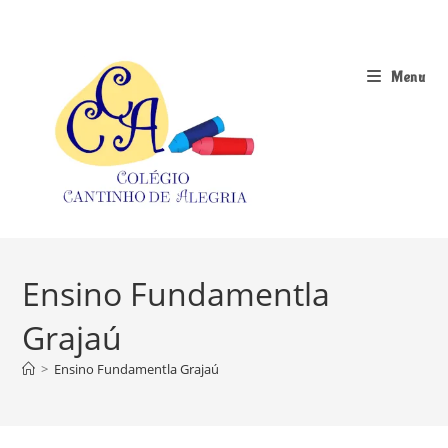
Ir
para
o
Menu
conteúdo
Ensino Fundamentla
Grajaú
>
Ensino Fundamentla Grajaú