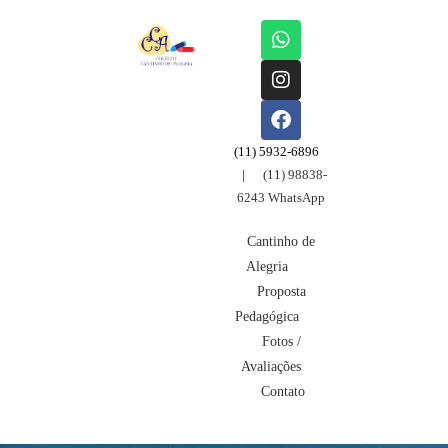
Ensino Fundamental Zona Sul
Escola Grajaú
(11) 5932-6896
|
(11) 98838-
6243 WhatsApp
Cantinho de
Alegria
Proposta
Pedagógica
Fotos /
Avaliações
Contato