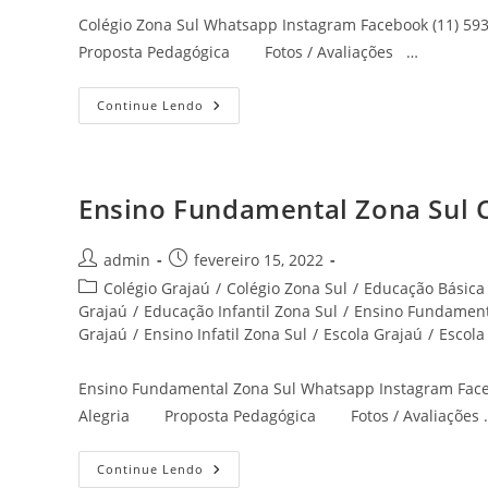
Colégio Zona Sul Whatsapp Instagram Facebook (11
Proposta Pedagógica Fotos / Avaliações …
Colégio
Continue Lendo
Zona
Sul
Cantinho
De
Alegria
Ensino Fundamental Zona Sul C
Autor
Post
admin
fevereiro 15, 2022
do
publicado:
Categoria
Colégio Grajaú
/
Colégio Zona Sul
/
Educação Básica
post:
do
Grajaú
/
Educação Infantil Zona Sul
/
Ensino Fundament
post:
Grajaú
/
Ensino Infatil Zona Sul
/
Escola Grajaú
/
Escola
Ensino Fundamental Zona Sul Whatsapp Instagram Fa
Alegria Proposta Pedagógica Fotos / Avaliações 
Ensino
Continue Lendo
Fundamental