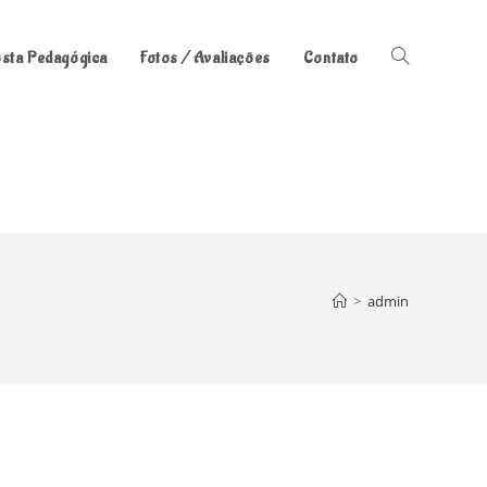
sta Pedagógica
Fotos / Avaliações
Contato
Alternar
pesquisa
do
site
>
admin