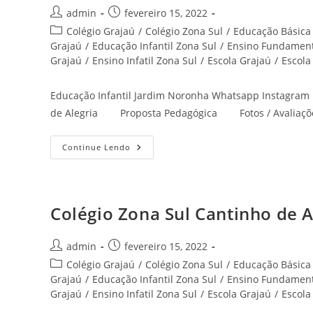
Autor
Post
admin
fevereiro 15, 2022
do
publicado:
Categoria
Colégio Grajaú
/
Colégio Zona Sul
/
Educação Básica
post:
do
Grajaú
/
Educação Infantil Zona Sul
/
Ensino Fundament
post:
Grajaú
/
Ensino Infatil Zona Sul
/
Escola Grajaú
/
Escola
Educação Infantil Jardim Noronha Whatsapp Instagr
de Alegria Proposta Pedagógica Fotos / Avaliaçõ
Educação
Continue Lendo
Infantil
Jardim
Noronha
Zona
Sul
Cantinho
Colégio Zona Sul Cantinho de A
De
Alegria
Autor
Post
admin
fevereiro 15, 2022
do
publicado:
Categoria
Colégio Grajaú
/
Colégio Zona Sul
/
Educação Básica
post:
do
Grajaú
/
Educação Infantil Zona Sul
/
Ensino Fundament
post:
Grajaú
/
Ensino Infatil Zona Sul
/
Escola Grajaú
/
Escola