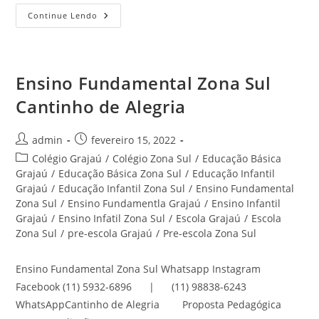
Colégio
Continue Lendo
Zona
Sul
Cantinho
De
Alegria
Ensino Fundamental Zona Sul
Cantinho de Alegria
Autor
Post
admin
fevereiro 15, 2022
do
publicado:
Categoria
Colégio Grajaú
/
Colégio Zona Sul
/
Educação Básica
post:
do
Grajaú
/
Educação Básica Zona Sul
/
Educação Infantil
post:
Grajaú
/
Educação Infantil Zona Sul
/
Ensino Fundamental
Zona Sul
/
Ensino Fundamentla Grajaú
/
Ensino Infantil
Grajaú
/
Ensino Infatil Zona Sul
/
Escola Grajaú
/
Escola
Zona Sul
/
pre-escola Grajaú
/
Pre-escola Zona Sul
Ensino Fundamental Zona Sul Whatsapp Instagram
Facebook (11) 5932-6896 | (11) 98838-6243
WhatsAppCantinho de Alegria Proposta Pedagógica