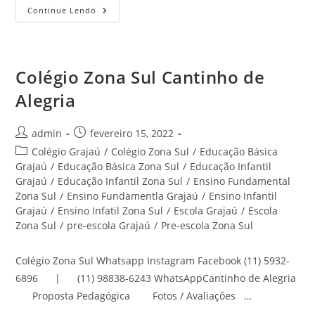
Educação
Continue Lendo
Infantil
Jardim
Noronha
Zona
Sul
Cantinho
Colégio Zona Sul Cantinho de
De
Alegria
Alegria
Autor
Post
admin
fevereiro 15, 2022
do
publicado:
Categoria
Colégio Grajaú
/
Colégio Zona Sul
/
Educação Básica
post:
do
Grajaú
/
Educação Básica Zona Sul
/
Educação Infantil
post:
Grajaú
/
Educação Infantil Zona Sul
/
Ensino Fundamental
Zona Sul
/
Ensino Fundamentla Grajaú
/
Ensino Infantil
Grajaú
/
Ensino Infatil Zona Sul
/
Escola Grajaú
/
Escola
Zona Sul
/
pre-escola Grajaú
/
Pre-escola Zona Sul
Colégio Zona Sul Whatsapp Instagram Facebook (11) 5932-
6896 | (11) 98838-6243 WhatsAppCantinho de Alegria
Proposta Pedagógica Fotos / Avaliações …