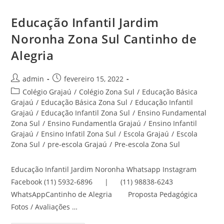
Educação Infantil Jardim
Noronha Zona Sul Cantinho de
Alegria
Autor
Post
admin
fevereiro 15, 2022
do
publicado:
Categoria
Colégio Grajaú
/
Colégio Zona Sul
/
Educação Básica
post:
do
Grajaú
/
Educação Básica Zona Sul
/
Educação Infantil
post:
Grajaú
/
Educação Infantil Zona Sul
/
Ensino Fundamental
Zona Sul
/
Ensino Fundamentla Grajaú
/
Ensino Infantil
Grajaú
/
Ensino Infatil Zona Sul
/
Escola Grajaú
/
Escola
Zona Sul
/
pre-escola Grajaú
/
Pre-escola Zona Sul
Educação Infantil Jardim Noronha Whatsapp Instagram
Facebook (11) 5932-6896 | (11) 98838-6243
WhatsAppCantinho de Alegria Proposta Pedagógica
Fotos / Avaliações …