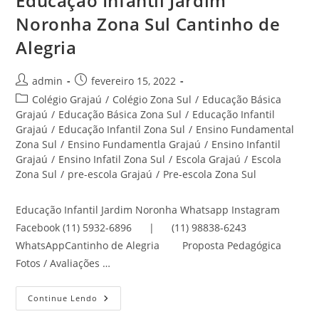
Educação Infantil Jardim
Noronha Zona Sul Cantinho de
Alegria
Autor
Post
admin
fevereiro 15, 2022
do
publicado:
Categoria
Colégio Grajaú
/
Colégio Zona Sul
/
Educação Básica
post:
do
Grajaú
/
Educação Básica Zona Sul
/
Educação Infantil
post:
Grajaú
/
Educação Infantil Zona Sul
/
Ensino Fundamental
Zona Sul
/
Ensino Fundamentla Grajaú
/
Ensino Infantil
Grajaú
/
Ensino Infatil Zona Sul
/
Escola Grajaú
/
Escola
Zona Sul
/
pre-escola Grajaú
/
Pre-escola Zona Sul
Educação Infantil Jardim Noronha Whatsapp Instagram
Facebook (11) 5932-6896 | (11) 98838-6243
WhatsAppCantinho de Alegria Proposta Pedagógica
Fotos / Avaliações …
Educação
Continue Lendo
Infantil
Jardim