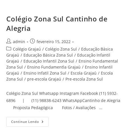
Noronha
Zona
Sul
Cantinho
Colégio Zona Sul Cantinho de
De
Alegria
Alegria
Autor
Post
admin
fevereiro 15, 2022
do
publicado:
Categoria
Colégio Grajaú
/
Colégio Zona Sul
/
Educação Básica
post:
do
Grajaú
/
Educação Básica Zona Sul
/
Educação Infantil
post:
Grajaú
/
Educação Infantil Zona Sul
/
Ensino Fundamental
Zona Sul
/
Ensino Fundamentla Grajaú
/
Ensino Infantil
Grajaú
/
Ensino Infatil Zona Sul
/
Escola Grajaú
/
Escola
Zona Sul
/
pre-escola Grajaú
/
Pre-escola Zona Sul
Colégio Zona Sul Whatsapp Instagram Facebook (11) 5932-
6896 | (11) 98838-6243 WhatsAppCantinho de Alegria
Proposta Pedagógica Fotos / Avaliações …
Colégio
Continue Lendo
Zona