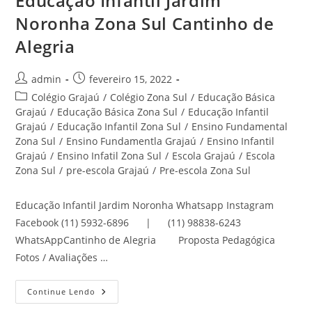
Educação Infantil Jardim
Noronha Zona Sul Cantinho de
Alegria
Autor
Post
admin
fevereiro 15, 2022
do
publicado:
Categoria
Colégio Grajaú
/
Colégio Zona Sul
/
Educação Básica
post:
do
Grajaú
/
Educação Básica Zona Sul
/
Educação Infantil
post:
Grajaú
/
Educação Infantil Zona Sul
/
Ensino Fundamental
Zona Sul
/
Ensino Fundamentla Grajaú
/
Ensino Infantil
Grajaú
/
Ensino Infatil Zona Sul
/
Escola Grajaú
/
Escola
Zona Sul
/
pre-escola Grajaú
/
Pre-escola Zona Sul
Educação Infantil Jardim Noronha Whatsapp Instagram
Facebook (11) 5932-6896 | (11) 98838-6243
WhatsAppCantinho de Alegria Proposta Pedagógica
Fotos / Avaliações …
Educação
Continue Lendo
Infantil
Jardim