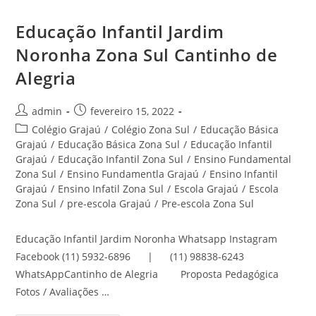
Educação Infantil Jardim
Noronha Zona Sul Cantinho de
Alegria
Autor
Post
admin
fevereiro 15, 2022
do
publicado:
Categoria
Colégio Grajaú
/
Colégio Zona Sul
/
Educação Básica
post:
do
Grajaú
/
Educação Básica Zona Sul
/
Educação Infantil
post:
Grajaú
/
Educação Infantil Zona Sul
/
Ensino Fundamental
Zona Sul
/
Ensino Fundamentla Grajaú
/
Ensino Infantil
Grajaú
/
Ensino Infatil Zona Sul
/
Escola Grajaú
/
Escola
Zona Sul
/
pre-escola Grajaú
/
Pre-escola Zona Sul
Educação Infantil Jardim Noronha Whatsapp Instagram
Facebook (11) 5932-6896 | (11) 98838-6243
WhatsAppCantinho de Alegria Proposta Pedagógica
Fotos / Avaliações …