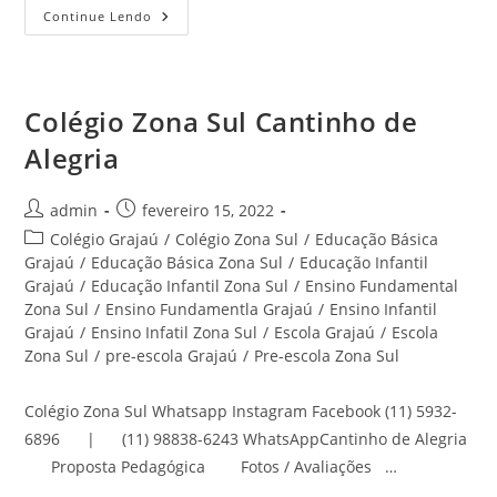
Educação
Continue Lendo
Infantil
Jardim
Noronha
Zona
Sul
Cantinho
Colégio Zona Sul Cantinho de
De
Alegria
Alegria
Autor
Post
admin
fevereiro 15, 2022
do
publicado:
Categoria
Colégio Grajaú
/
Colégio Zona Sul
/
Educação Básica
post:
do
Grajaú
/
Educação Básica Zona Sul
/
Educação Infantil
post:
Grajaú
/
Educação Infantil Zona Sul
/
Ensino Fundamental
Zona Sul
/
Ensino Fundamentla Grajaú
/
Ensino Infantil
Grajaú
/
Ensino Infatil Zona Sul
/
Escola Grajaú
/
Escola
Zona Sul
/
pre-escola Grajaú
/
Pre-escola Zona Sul
Colégio Zona Sul Whatsapp Instagram Facebook (11) 5932-
6896 | (11) 98838-6243 WhatsAppCantinho de Alegria
Proposta Pedagógica Fotos / Avaliações …