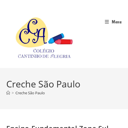
Ir
para
o
Menu
conteúdo
Creche São Paulo
>
Creche São Paulo