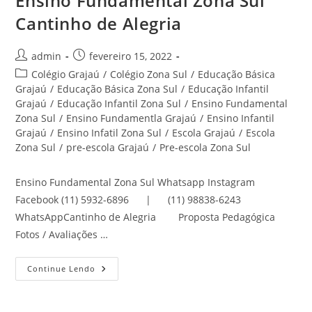
Ensino Fundamental Zona Sul
Cantinho de Alegria
Autor
Post
admin
fevereiro 15, 2022
do
publicado:
Categoria
Colégio Grajaú
/
Colégio Zona Sul
/
Educação Básica
post:
do
Grajaú
/
Educação Básica Zona Sul
/
Educação Infantil
post:
Grajaú
/
Educação Infantil Zona Sul
/
Ensino Fundamental
Zona Sul
/
Ensino Fundamentla Grajaú
/
Ensino Infantil
Grajaú
/
Ensino Infatil Zona Sul
/
Escola Grajaú
/
Escola
Zona Sul
/
pre-escola Grajaú
/
Pre-escola Zona Sul
Ensino Fundamental Zona Sul Whatsapp Instagram
Facebook (11) 5932-6896 | (11) 98838-6243
WhatsAppCantinho de Alegria Proposta Pedagógica
Fotos / Avaliações …
Ensino
Continue Lendo
Fundamental
Zona
Sul
Cantinho