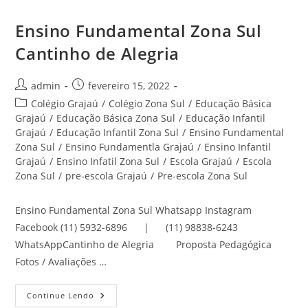
Ensino Fundamental Zona Sul
Cantinho de Alegria
Autor
Post
admin
fevereiro 15, 2022
do
publicado:
Categoria
Colégio Grajaú
/
Colégio Zona Sul
/
Educação Básica
post:
do
Grajaú
/
Educação Básica Zona Sul
/
Educação Infantil
post:
Grajaú
/
Educação Infantil Zona Sul
/
Ensino Fundamental
Zona Sul
/
Ensino Fundamentla Grajaú
/
Ensino Infantil
Grajaú
/
Ensino Infatil Zona Sul
/
Escola Grajaú
/
Escola
Zona Sul
/
pre-escola Grajaú
/
Pre-escola Zona Sul
Ensino Fundamental Zona Sul Whatsapp Instagram
Facebook (11) 5932-6896 | (11) 98838-6243
WhatsAppCantinho de Alegria Proposta Pedagógica
Fotos / Avaliações …
Ensino
Continue Lendo
Fundamental