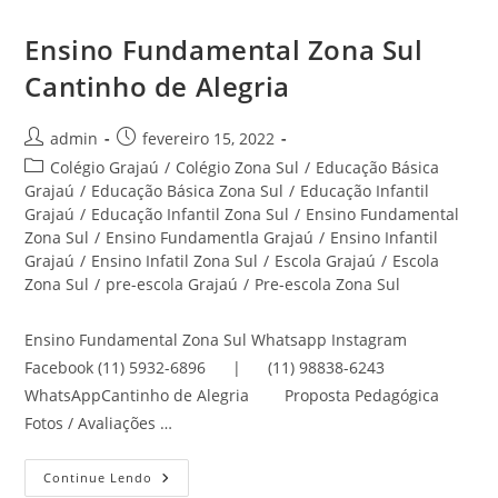
Ensino Fundamental Zona Sul
Cantinho de Alegria
Autor
Post
admin
fevereiro 15, 2022
do
publicado:
Categoria
Colégio Grajaú
/
Colégio Zona Sul
/
Educação Básica
post:
do
Grajaú
/
Educação Básica Zona Sul
/
Educação Infantil
post:
Grajaú
/
Educação Infantil Zona Sul
/
Ensino Fundamental
Zona Sul
/
Ensino Fundamentla Grajaú
/
Ensino Infantil
Grajaú
/
Ensino Infatil Zona Sul
/
Escola Grajaú
/
Escola
Zona Sul
/
pre-escola Grajaú
/
Pre-escola Zona Sul
Ensino Fundamental Zona Sul Whatsapp Instagram
Facebook (11) 5932-6896 | (11) 98838-6243
WhatsAppCantinho de Alegria Proposta Pedagógica
Fotos / Avaliações …
Ensino
Continue Lendo
Fundamental