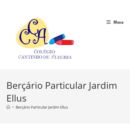
Ir
para
o
Menu
conteúdo
Berçário Particular Jardim
Ellus
>
Berçário Particular Jardim Ellus