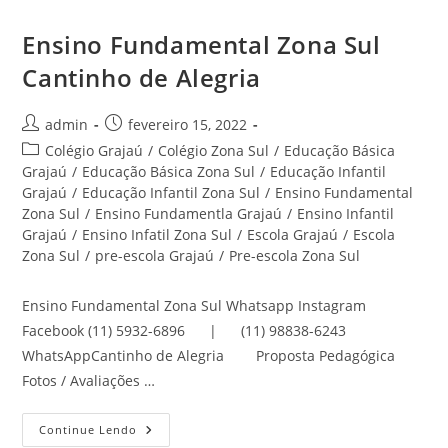
Ensino Fundamental Zona Sul
Cantinho de Alegria
Autor
Post
admin
fevereiro 15, 2022
do
publicado:
Categoria
Colégio Grajaú
/
Colégio Zona Sul
/
Educação Básica
post:
do
Grajaú
/
Educação Básica Zona Sul
/
Educação Infantil
post:
Grajaú
/
Educação Infantil Zona Sul
/
Ensino Fundamental
Zona Sul
/
Ensino Fundamentla Grajaú
/
Ensino Infantil
Grajaú
/
Ensino Infatil Zona Sul
/
Escola Grajaú
/
Escola
Zona Sul
/
pre-escola Grajaú
/
Pre-escola Zona Sul
Ensino Fundamental Zona Sul Whatsapp Instagram
Facebook (11) 5932-6896 | (11) 98838-6243
WhatsAppCantinho de Alegria Proposta Pedagógica
Fotos / Avaliações …
Ensino
Continue Lendo
Fundamental