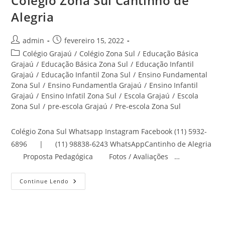
Colégio Zona Sul Cantinho de
Alegria
Autor
Post
admin
fevereiro 15, 2022
do
publicado:
Categoria
Colégio Grajaú
/
Colégio Zona Sul
/
Educação Básica
post:
do
Grajaú
/
Educação Básica Zona Sul
/
Educação Infantil
post:
Grajaú
/
Educação Infantil Zona Sul
/
Ensino Fundamental
Zona Sul
/
Ensino Fundamentla Grajaú
/
Ensino Infantil
Grajaú
/
Ensino Infatil Zona Sul
/
Escola Grajaú
/
Escola
Zona Sul
/
pre-escola Grajaú
/
Pre-escola Zona Sul
Colégio Zona Sul Whatsapp Instagram Facebook (11) 5932-
6896 | (11) 98838-6243 WhatsAppCantinho de Alegria
Proposta Pedagógica Fotos / Avaliações …
Colégio
Continue Lendo
Zona
Sul
Cantinho
De
Alegria